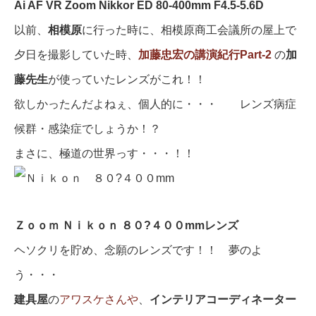
Ai AF VR Zoom Nikkor ED 80-400mm F4.5-5.6D
以前、
相模原
に行った時に、相模原商工会議所の屋上で
夕日を撮影していた時、
加藤忠宏の講演紀行Part-2
の
加
藤先生
が使っていたレンズがこれ！！
欲しかったんだよねぇ、個人的に・・・ レンズ病症
候群・感染症でしょうか！？
まさに、極道の世界っす・・・！！
Ｚｏｏｍ Ｎｉｋｏｎ ８０?４００mmレンズ
ヘソクリを貯め、念願のレンズです！！ 夢のよ
う・・・
建具屋
の
アワスケさんや
、
インテリアコーディネーター