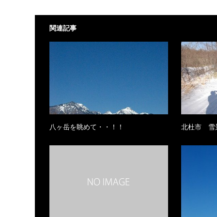
関連記事
八ヶ岳を眺めて・・！！
北杜市 雪