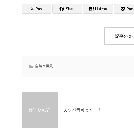
Post
Share
Hatena
Pock
記事のタ
自然＆風景
カッパ寿司っす！！