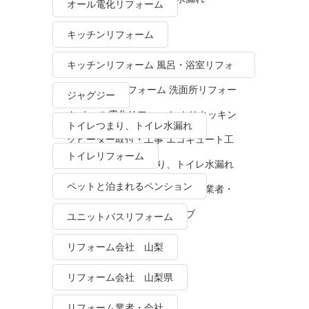
オール電化リフォーム
キッチンリフォーム
キッチンリフォーム 風呂・浴室リフォ
ーム トイレリフォーム 洗面所リフォー
ジャグジー
ム オール電化リフォーム ＩＨクッキン
トイレつまり、トイレ水漏れ
グヒーター取付・工事 エコキュート工
トイレリフォーム
事・販売 トイレつまり、トイレ水漏れ
ペットと泊まれるペンション
水栓金具修理・交換 リフォーム業者・
会社 ＴＯＴＯリモデルクラブ
ユニットバスリフォーム
リフォーム会社 山梨
リフォーム会社 山梨県
リフォーム業者・会社