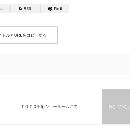
et
RSS
Pin it
イトルとURLをコピーする
ＴＯＴＯ甲府ショールームにて