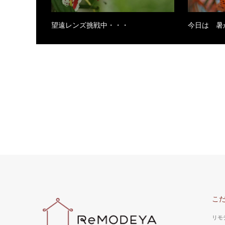
望遠レンズ挑戦中・・・
今日は 暑
こ
リモ