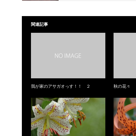
関連記事
我が家のアサガオっす！！ ２
秋の花々