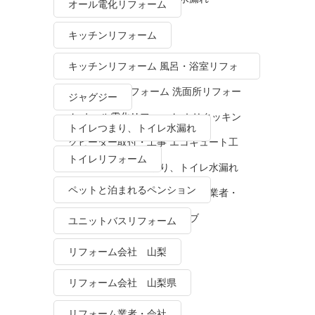
オール電化リフォーム
キッチンリフォーム
キッチンリフォーム 風呂・浴室リフォ
ーム トイレリフォーム 洗面所リフォー
ジャグジー
ム オール電化リフォーム ＩＨクッキン
トイレつまり、トイレ水漏れ
グヒーター取付・工事 エコキュート工
トイレリフォーム
事・販売 トイレつまり、トイレ水漏れ
ペットと泊まれるペンション
水栓金具修理・交換 リフォーム業者・
会社 ＴＯＴＯリモデルクラブ
ユニットバスリフォーム
リフォーム会社 山梨
リフォーム会社 山梨県
リフォーム業者・会社