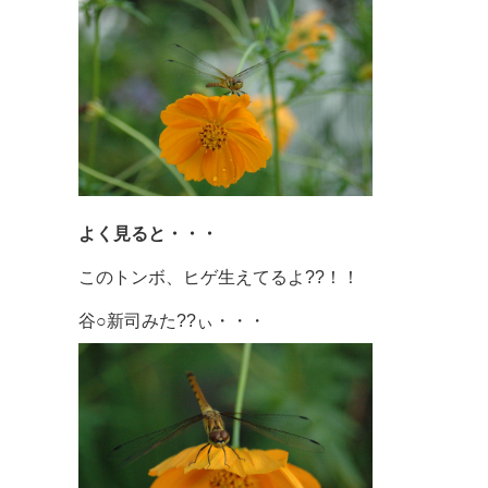
よく見ると・・・
このトンボ、ヒゲ生えてるよ??！！
谷○新司みた??ぃ・・・