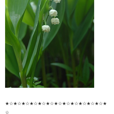
★☆★☆★☆★☆★☆★☆★☆★☆★☆★☆★☆★☆★
☆