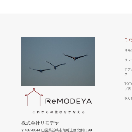
こ
リモ
リフ
アフ
ス
TO
ブ店
取り
株式会社リモデヤ
〒407-0044 山梨県韮崎市旭町上條北割1199