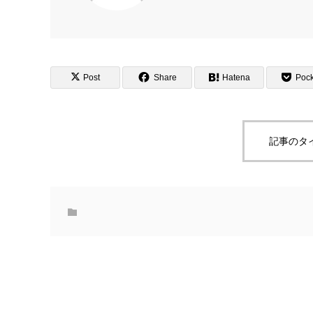
Post
Share
Hatena
Pock
記事のタ