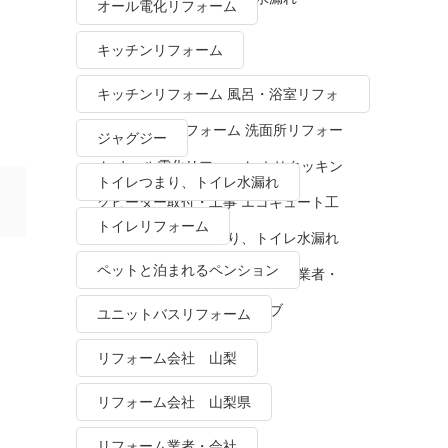
オール電化リフォーム
キッチンリフォーム
キッチンリフォーム 風呂・浴室リフォ
ーム トイレリフォーム 洗面所リフォー
ジャグジー
ム オール電化リフォーム ＩＨクッキン
トイレつまり、トイレ水漏れ
グヒーター取付・工事 エコキュート工
トイレリフォーム
事・販売 トイレつまり、トイレ水漏れ
ペットと泊まれるペンション
水栓金具修理・交換 リフォーム業者・
会社 ＴＯＴＯリモデルクラブ
ユニットバスリフォーム
リフォーム会社 山梨
リフォーム会社 山梨県
リフォーム業者・会社