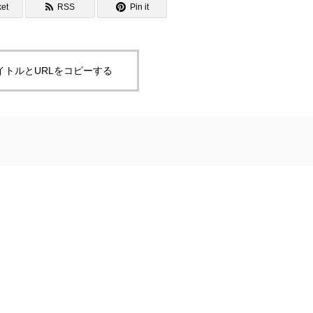
et
RSS
Pin it
イトルとURLをコピーする