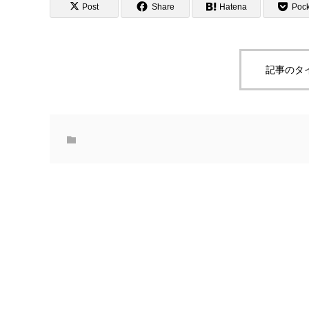
Post
Share
Hatena
Pock
記事のタ