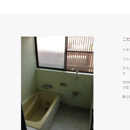
こ
リモ
リフ
アフ
ス
TO
ブ店
取り