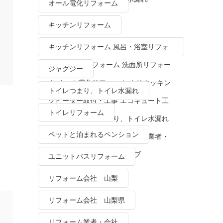
オール電化リフォーム
キッチンリフォーム
キッチンリフォーム 風呂・浴室リフォ
ーム トイレリフォーム 洗面所リフォー
ジャグジー
ム オール電化リフォーム ＩＨクッキン
トイレつまり、トイレ水漏れ
グヒーター取付・工事 エコキュート工
トイレリフォーム
事・販売 トイレつまり、トイレ水漏れ
ペットと泊まれるペンション
水栓金具修理・交換 リフォーム業者・
会社 ＴＯＴＯリモデルクラブ
ユニットバスリフォーム
リフォーム会社 山梨
リフォーム会社 山梨県
リフォーム業者・会社