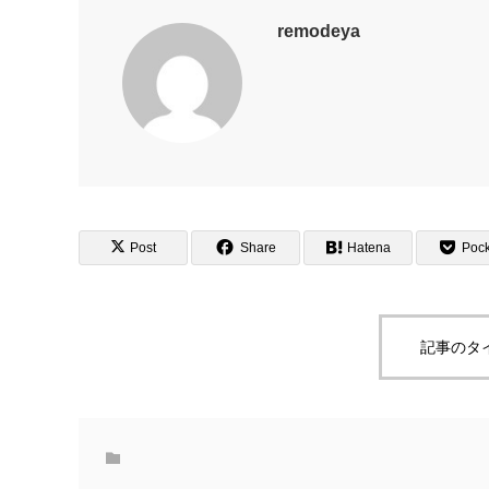
remodeya
Post
Share
Hatena
Pock
記事のタ