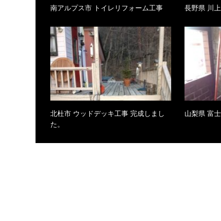
南アルプス市 トイレリフォーム工事
長野県 川
北杜市 ウッドデッキ工事 完成しまし
山梨県 富
た。