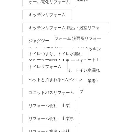
オール電化リフォーム
キッチンリフォーム
キッチンリフォーム 風呂・浴室リフォ
ーム トイレリフォーム 洗面所リフォー
ジャグジー
ム オール電化リフォーム ＩＨクッキン
トイレつまり、トイレ水漏れ
グヒーター取付・工事 エコキュート工
トイレリフォーム
事・販売 トイレつまり、トイレ水漏れ
ペットと泊まれるペンション
水栓金具修理・交換 リフォーム業者・
会社 ＴＯＴＯリモデルクラブ
ユニットバスリフォーム
リフォーム会社 山梨
リフォーム会社 山梨県
リフォーム業者・会社