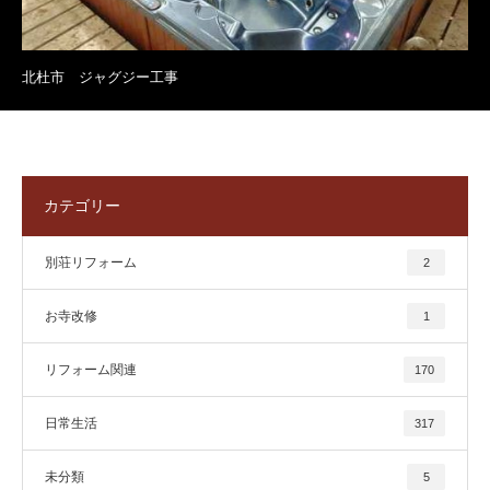
北杜市 ジャグジー工事
カテゴリー
別荘リフォーム
2
お寺改修
1
リフォーム関連
170
日常生活
317
未分類
5