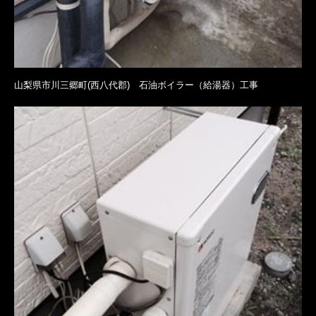
山梨県市川三郷町(西八代郡) 石油ボイラー（給湯器）工事