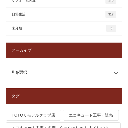
リフォーム関連
170
日常生活
317
未分類
5
アーカイブ
タグ
TOTOリモデルクラブ店
エコキュート工事・販売
エコキュート工事・販売，ウォシュレット トイレつま