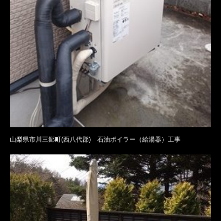
山梨県市川三郷町(西八代郡) 石油ボイラー（給湯器）工事