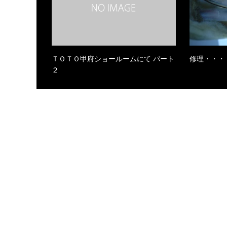
ＴＯＴＯ甲府ショールームにて パート
修理・・・
２