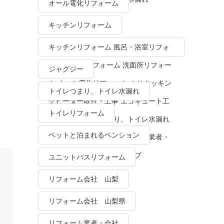
オール電化リフォーム
キッチンリフォーム
キッチンリフォーム 風呂・浴室リフォ
ーム トイレリフォーム 洗面所リフォー
ジャグジー
ム オール電化リフォーム ＩＨクッキン
トイレつまり、トイレ水漏れ
グヒーター取付・工事 エコキュート工
トイレリフォーム
事・販売 トイレつまり、トイレ水漏れ
ペットと泊まれるペンション
水栓金具修理・交換 リフォーム業者・
会社 ＴＯＴＯリモデルクラブ
ユニットバスリフォーム
リフォーム会社 山梨
リフォーム会社 山梨県
リフォーム業者・会社