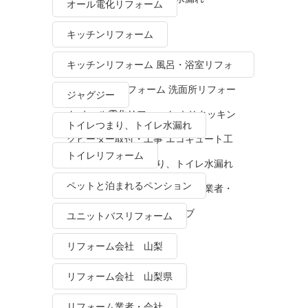
オール電化リフォーム
キッチンリフォーム
キッチンリフォーム 風呂・浴室リフォ
ーム トイレリフォーム 洗面所リフォー
ジャグジー
ム オール電化リフォーム ＩＨクッキン
トイレつまり、トイレ水漏れ
グヒーター取付・工事 エコキュート工
トイレリフォーム
事・販売 トイレつまり、トイレ水漏れ
ペットと泊まれるペンション
水栓金具修理・交換 リフォーム業者・
会社 ＴＯＴＯリモデルクラブ
ユニットバスリフォーム
リフォーム会社 山梨
リフォーム会社 山梨県
リフォーム業者・会社