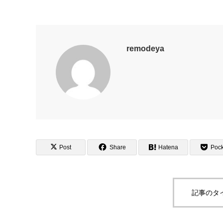
remodeya
Post
Share
Hatena
Pock
記事のタ