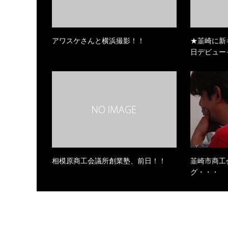
アワスケさんと横浜撮影！！
★韮崎に新
日デビュー
相模原商工会議所創業塾、前日！！
韮崎市商工
グ・・・