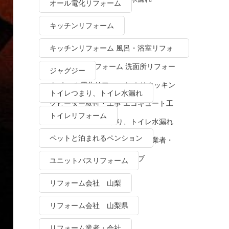
オール電化リフォーム
キッチンリフォーム
キッチンリフォーム 風呂・浴室リフォ
ーム トイレリフォーム 洗面所リフォー
ジャグジー
ム オール電化リフォーム ＩＨクッキン
トイレつまり、トイレ水漏れ
グヒーター取付・工事 エコキュート工
トイレリフォーム
事・販売 トイレつまり、トイレ水漏れ
ペットと泊まれるペンション
水栓金具修理・交換 リフォーム業者・
会社 ＴＯＴＯリモデルクラブ
ユニットバスリフォーム
リフォーム会社 山梨
リフォーム会社 山梨県
リフォーム業者・会社