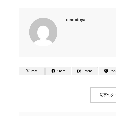
remodeya
Post
Share
Hatena
Pock
記事のタ