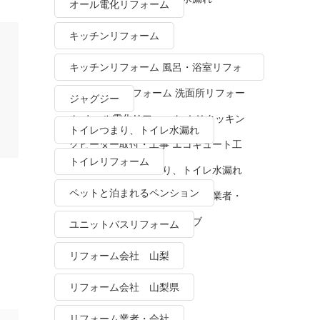
オール電化リフォーム
キッチンリフォーム
キッチンリフォーム 風呂・浴室リフォ
ーム トイレリフォーム 洗面所リフォー
ジャグジー
ム オール電化リフォーム ＩＨクッキン
トイレつまり、トイレ水漏れ
グヒーター取付・工事 エコキュート工
トイレリフォーム
事・販売 トイレつまり、トイレ水漏れ
ペットと泊まれるペンション
水栓金具修理・交換 リフォーム業者・
会社 ＴＯＴＯリモデルクラブ
ユニットバスリフォーム
リフォーム会社 山梨
リフォーム会社 山梨県
リフォーム業者・会社