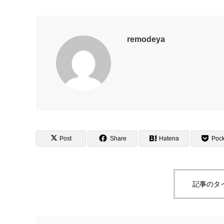
remodeya
Post
Share
Hatena
Pock
記事のタ