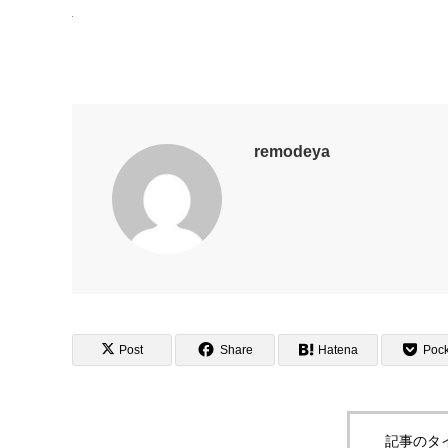
remodeya
Post
Share
Hatena
Pock
記事のタ