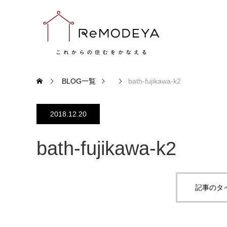
BLOG一覧
bath-fujikawa-k2
2018.12.20
bath-fujikawa-k2
記事のタ