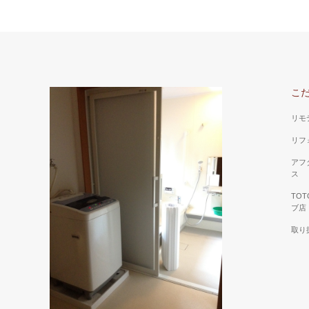
こ
リモ
リフ
アフ
ス
TO
ブ店
取り