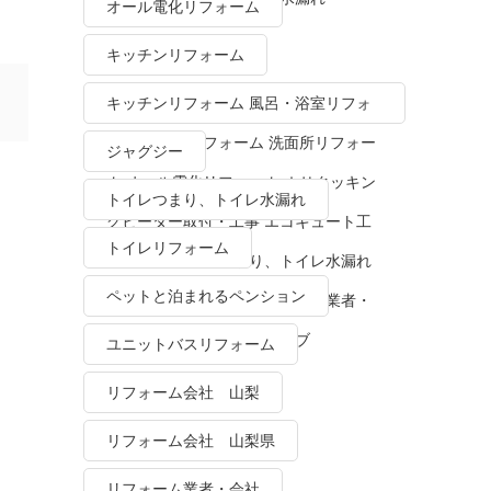
オール電化リフォーム
キッチンリフォーム
キッチンリフォーム 風呂・浴室リフォ
ーム トイレリフォーム 洗面所リフォー
ジャグジー
ム オール電化リフォーム ＩＨクッキン
トイレつまり、トイレ水漏れ
グヒーター取付・工事 エコキュート工
トイレリフォーム
事・販売 トイレつまり、トイレ水漏れ
ペットと泊まれるペンション
水栓金具修理・交換 リフォーム業者・
会社 ＴＯＴＯリモデルクラブ
ユニットバスリフォーム
リフォーム会社 山梨
リフォーム会社 山梨県
リフォーム業者・会社