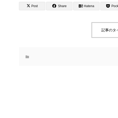
Post
Share
Hatena
Pock
記事のタ