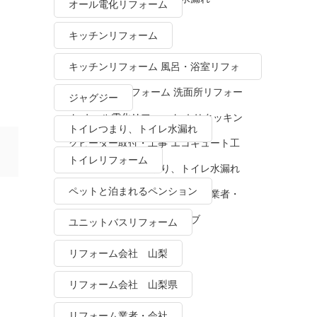
オール電化リフォーム
キッチンリフォーム
キッチンリフォーム 風呂・浴室リフォ
ーム トイレリフォーム 洗面所リフォー
ジャグジー
ム オール電化リフォーム ＩＨクッキン
トイレつまり、トイレ水漏れ
グヒーター取付・工事 エコキュート工
トイレリフォーム
事・販売 トイレつまり、トイレ水漏れ
ペットと泊まれるペンション
水栓金具修理・交換 リフォーム業者・
会社 ＴＯＴＯリモデルクラブ
ユニットバスリフォーム
リフォーム会社 山梨
リフォーム会社 山梨県
リフォーム業者・会社