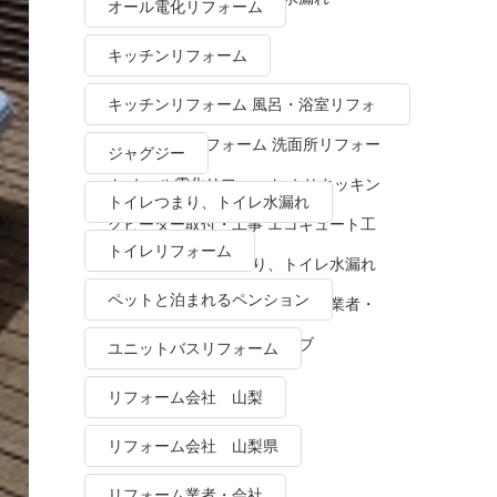
オール電化リフォーム
キッチンリフォーム
キッチンリフォーム 風呂・浴室リフォ
ーム トイレリフォーム 洗面所リフォー
ジャグジー
ム オール電化リフォーム ＩＨクッキン
トイレつまり、トイレ水漏れ
グヒーター取付・工事 エコキュート工
トイレリフォーム
事・販売 トイレつまり、トイレ水漏れ
ペットと泊まれるペンション
水栓金具修理・交換 リフォーム業者・
会社 ＴＯＴＯリモデルクラブ
ユニットバスリフォーム
リフォーム会社 山梨
リフォーム会社 山梨県
リフォーム業者・会社