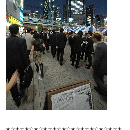
★☆★☆★☆★☆★☆★☆★☆★☆★☆★☆★☆★☆★