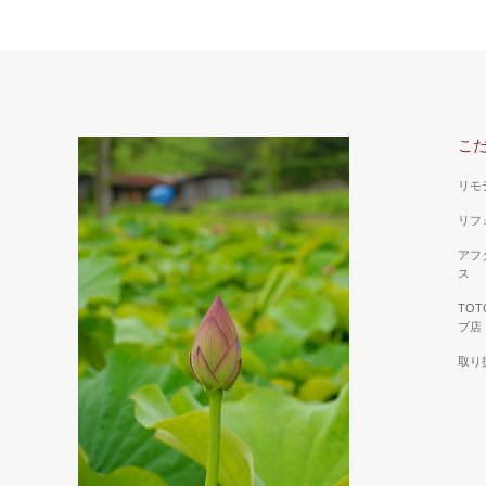
こ
リモ
リフ
アフ
ス
TO
ブ店
取り