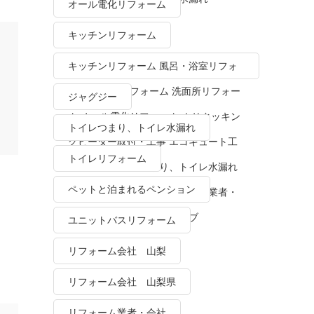
オール電化リフォーム
キッチンリフォーム
キッチンリフォーム 風呂・浴室リフォ
ーム トイレリフォーム 洗面所リフォー
ジャグジー
ム オール電化リフォーム ＩＨクッキン
トイレつまり、トイレ水漏れ
グヒーター取付・工事 エコキュート工
トイレリフォーム
事・販売 トイレつまり、トイレ水漏れ
ペットと泊まれるペンション
水栓金具修理・交換 リフォーム業者・
会社 ＴＯＴＯリモデルクラブ
ユニットバスリフォーム
リフォーム会社 山梨
リフォーム会社 山梨県
リフォーム業者・会社