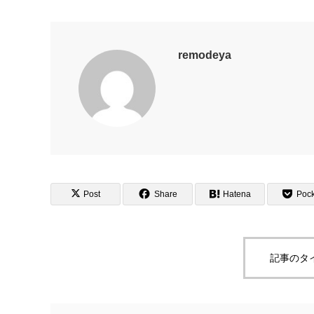
remodeya
Post
Share
Hatena
Pock
記事のタ