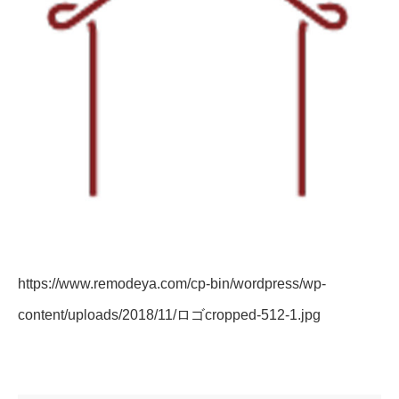
https://www.remodeya.com/cp-bin/wordpress/wp-
content/uploads/2018/11/ロゴcropped-512-1.jpg