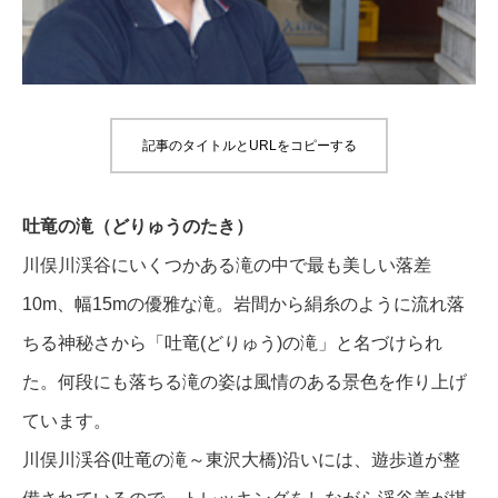
記事のタイトルとURLをコピーする
吐竜の滝（どりゅうのたき）
川俣川渓谷にいくつかある滝の中で最も美しい落差
10m、幅15mの優雅な滝。岩間から絹糸のように流れ落
ちる神秘さから「吐竜(どりゅう)の滝」と名づけられ
た。何段にも落ちる滝の姿は風情のある景色を作り上げ
ています。
川俣川渓谷(吐竜の滝～東沢大橋)沿いには、遊歩道が整