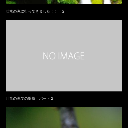
吐竜の滝に行ってきました！！ ２
吐竜の滝での撮影 パート２